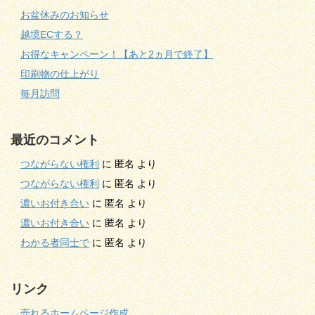
お盆休みのお知らせ
越境ECする？
お得なキャンペーン！【あと2ヵ月で終了】
印刷物の仕上がり
毎月訪問
最近のコメント
つながらない権利
に
匿名
より
つながらない権利
に
匿名
より
濃いお付き合い
に
匿名
より
濃いお付き合い
に
匿名
より
わかる者同士で
に
匿名
より
リンク
売れるホームページ作成