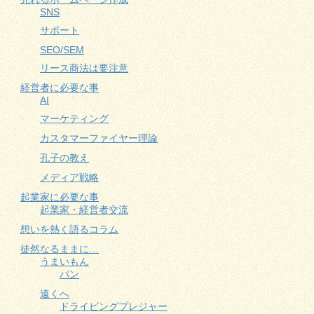
SNS
サポート
SEO/SEM
リース商法は要注意
経営者に必要な事
AI
マーケティング
カスタマーファイヤー理論
孔子の教え
メディア戦略
起業家に必要な事
起業家・経営者交流
想いを熱く語るコラム
徒然なるままに…
うまいもん
パン
遠くへ
ドライビングプレジャー