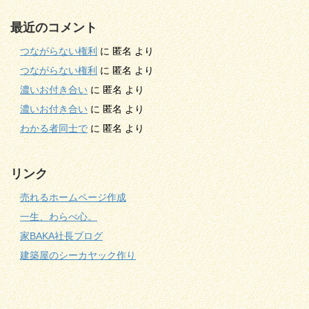
最近のコメント
つながらない権利
に
匿名
より
つながらない権利
に
匿名
より
濃いお付き合い
に
匿名
より
濃いお付き合い
に
匿名
より
わかる者同士で
に
匿名
より
リンク
売れるホームページ作成
一生、わらべ心。
家BAKA社長ブログ
建築屋のシーカヤック作り