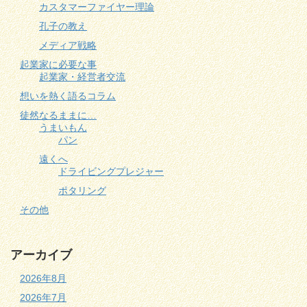
カスタマーファイヤー理論
孔子の教え
メディア戦略
起業家に必要な事
起業家・経営者交流
想いを熱く語るコラム
徒然なるままに…
うまいもん
パン
遠くへ
ドライビングプレジャー
ポタリング
その他
アーカイブ
2026年8月
2026年7月