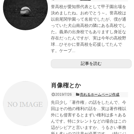
誉高校が愛知県代表として甲子園出場を
決めましたね。おめでとう～。誉高校は
以前尾関学園って名前でしたが、僕が通
っていた犬山南高校の隣にある高校でし
た。義弟の出身校でもありますし身近な
存在だったんですが、実は今年の高校野
球…ひそかに誉高校を応援してたんで
す。ケーブ...
記事を読む
肖像権とか
2019/7/26
売れるホームページ作成
先日少し「著作権」の話をしたんで、今
回はその他の権利の話を…実は著作権以
外にも侵害するとまずい権利は多々ある
んです。特にタレントなどの場合はこの
辺がシビアと言いますか、うるさい事務
所も多いので注意が必要です。（特にジ