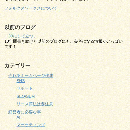
フォルクスワークスについて
以前のブログ
「
30にして立つ
」
10年間書き続けた以前のブログにも、参考になる情報がいっぱい
です！
カテゴリー
売れるホームページ作成
SNS
サポート
SEO/SEM
リース商法は要注意
経営者に必要な事
AI
マーケティング