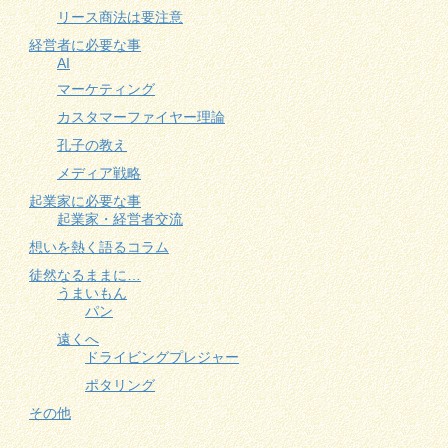
リース商法は要注意
経営者に必要な事
AI
マーケティング
カスタマーファイヤー理論
孔子の教え
メディア戦略
起業家に必要な事
起業家・経営者交流
想いを熱く語るコラム
徒然なるままに…
うまいもん
パン
遠くへ
ドライビングプレジャー
ポタリング
その他