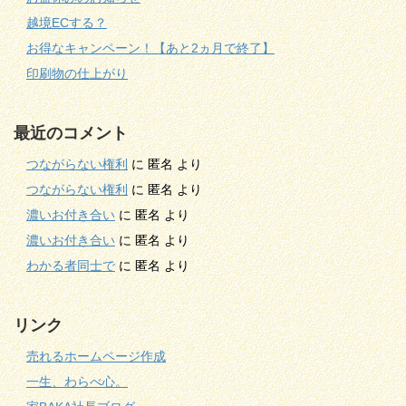
越境ECする？
お得なキャンペーン！【あと2ヵ月で終了】
印刷物の仕上がり
最近のコメント
つながらない権利
に
匿名
より
つながらない権利
に
匿名
より
濃いお付き合い
に
匿名
より
濃いお付き合い
に
匿名
より
わかる者同士で
に
匿名
より
リンク
売れるホームページ作成
一生、わらべ心。