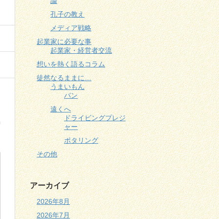
論
孔子の教え
メディア戦略
起業家に必要な事
起業家・経営者交流
想いを熱く語るコラム
徒然なるままに…
うまいもん
パン
遠くへ
ドライビングプレジ
ャー
ポタリング
その他
アーカイブ
2026年8月
2026年7月