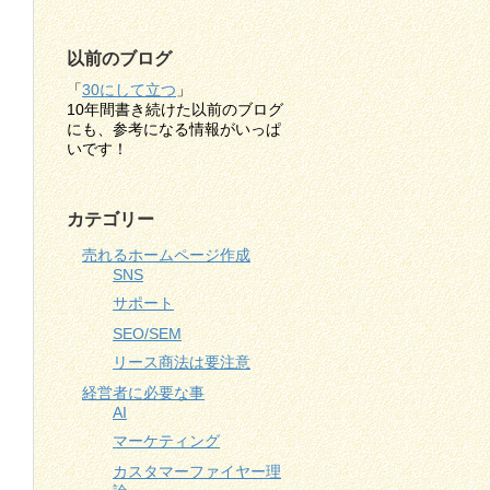
以前のブログ
「
30にして立つ
」
10年間書き続けた以前のブログ
にも、参考になる情報がいっぱ
いです！
カテゴリー
売れるホームページ作成
SNS
サポート
SEO/SEM
リース商法は要注意
経営者に必要な事
AI
マーケティング
カスタマーファイヤー理