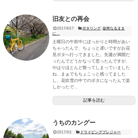
旧友との再会
2017/4/17
ポタリング
,
徒然なるまま
に…
土曜日の午前中にぽっかりと時間があい
ちゃったんで、ちょっと遅いですがお花
見ポタへ行ってきました。先週が満開だ
ったんでどうかなって思ったんですが、
やはりほとんど散ってしまっていました
ね…まぁでもちょこっと残ってました
し、花吹雪の中でのポタになったんで楽
しかったで...
記事を読む
うちのカングー
2017/3/1
ドライビングプレジャー