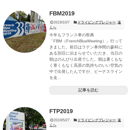
FBM2019
2019/10/7
ドライビングプレジャー
,
遠
くへ
今年もフランス車の祭典
「FBM（FrenchBlueMeeting）」行って
きました。前日はラテン車仲間の蓼科に
ある別荘に泊まらせていただき、当日の
朝はのんびり出発でした。朝は暑くもな
く寒くもなく高原の気持ちのいい空気の
中で出発したんですが、ビーナスライン
を走...
記事を読む
FTP2019
2019/5/27
ドライビングプレジャー
,
遠
くへ