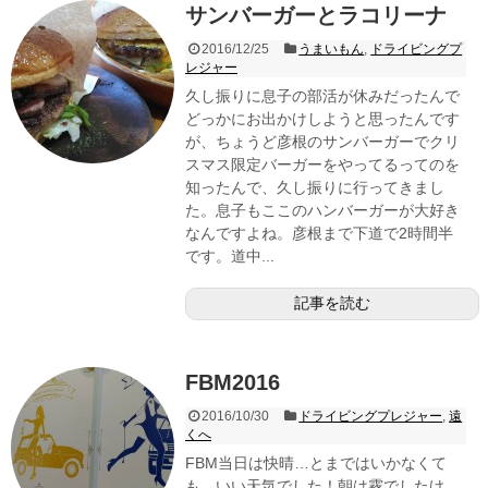
サンバーガーとラコリーナ
2016/12/25
うまいもん
,
ドライビングプ
レジャー
久し振りに息子の部活が休みだったんで
どっかにお出かけしようと思ったんです
が、ちょうど彦根のサンバーガーでクリ
スマス限定バーガーをやってるってのを
知ったんで、久し振りに行ってきまし
た。息子もここのハンバーガーが大好き
なんですよね。彦根まで下道で2時間半
です。道中...
記事を読む
FBM2016
2016/10/30
ドライビングプレジャー
,
遠
くへ
FBM当日は快晴…とまではいかなくて
も、いい天気でした！朝は霧でしたけ