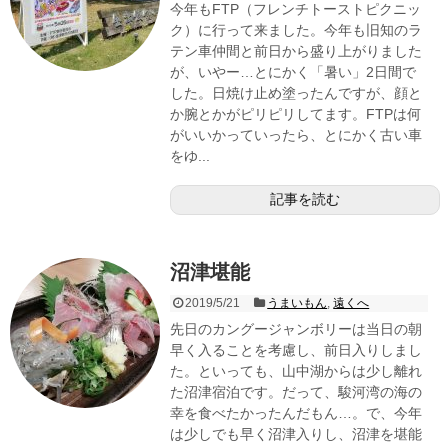
今年もFTP（フレンチトーストピクニッ
ク）に行って来ました。今年も旧知のラ
テン車仲間と前日から盛り上がりました
が、いやー…とにかく「暑い」2日間で
した。日焼け止め塗ったんですが、顔と
か腕とかがピリピリしてます。FTPは何
がいいかっていったら、とにかく古い車
をゆ...
記事を読む
沼津堪能
2019/5/21
うまいもん
,
遠くへ
先日のカングージャンボリーは当日の朝
早く入ることを考慮し、前日入りしまし
た。といっても、山中湖からは少し離れ
た沼津宿泊です。だって、駿河湾の海の
幸を食べたかったんだもん…。で、今年
は少しでも早く沼津入りし、沼津を堪能