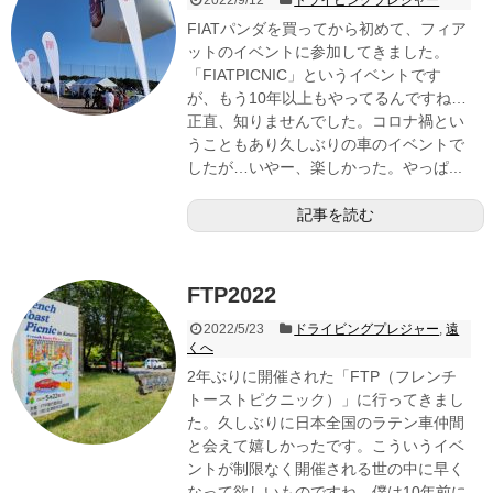
FIATパンダを買ってから初めて、フィア
ットのイベントに参加してきました。
「FIATPICNIC」というイベントです
が、もう10年以上もやってるんですね…
正直、知りませんでした。コロナ禍とい
うこともあり久しぶりの車のイベントで
したが…いやー、楽しかった。やっぱ...
記事を読む
FTP2022
2022/5/23
ドライビングプレジャー
,
遠
くへ
2年ぶりに開催された「FTP（フレンチ
トーストピクニック）」に行ってきまし
た。久しぶりに日本全国のラテン車仲間
と会えて嬉しかったです。こういうイベ
ントが制限なく開催される世の中に早く
なって欲しいものですね。僕は10年前に