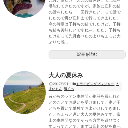
堪能してきたのですが、家族に庄川の鮎
の話をしたら「一回行きたい」って話で
したので再び庄川まで行ってきました。
今の時期は子持ちの鮎でしたけど、子持
ち鮎も美味しいですね～。ただ、子持ち
だけあって先月食べたのよりちょっと大
ぶりな感...
記事を読む
大人の夏休み
2017/8/21
ドライビングプレジャー
,
う
まいもん
,
遠くへ
昔からのラテン車仲間が別荘を買われた
とのことでお誘いを受けまして、妻と子
どもを置いて単独でお出かけしてきまし
た。ちょっと遅い大人の夏休みです。富
山の車仲間なのでそっち方面を遊びつく
す…ってことで、まずは庄川の鮎を食べ