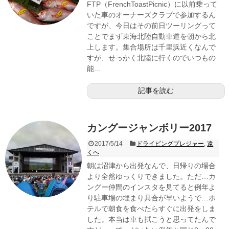
FTP（FrenchToastPicnic）に以前乗って
いた車のオーナーズクラブで参加するん
ですが、今日はその前日ツーリングって
ことでまず東海北陸自動車道を朝から北
上します。集合場所は千里浜近くなんで
すが、せっかく北陸に行くのでいつもの
能...
記事を読む
カングージャンボリー2017
2017/5/14
ドライビングプレジャー
,
遠
くへ
朝は沼津から出発なんで、日帰りの場合
より全然ゆっくりできました。ただ…カ
ングー仲間のインスタを見てると例年よ
り駐車場の埋まり具合が早いようで…ホ
テルで朝食を食べたらすぐに出発をしま
した。本当は車も拭こうと思ってたんで