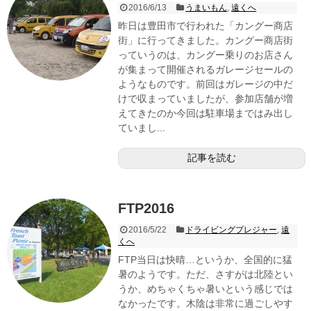
2016/6/13
うまいもん
,
遠くへ
昨日は豊田市で行われた「カングー商店
街」に行ってきました。カングー商店街
っていうのは、カングー乗りのお店さん
が集まって開催されるガレージセールの
ようなものです。前回はガレージの中だ
けで収まっていましたが、参加店舗が増
えてきたのか今回は駐車場まではみ出し
ていまし...
記事を読む
FTP2016
2016/5/22
ドライビングプレジャー
,
遠
くへ
FTP当日は快晴…というか、全国的に猛
暑のようです。ただ、さすがは北陸とい
うか、めちゃくちゃ暑いという感じでは
なかったです。木陰は非常に過ごしやす