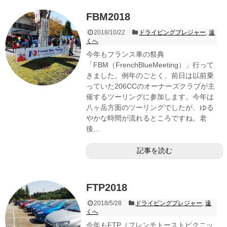
FBM2018
2018/10/22
ドライビングプレジャー
,
遠
くへ
今年もフランス車の祭典
「FBM（FrenchBlueMeeting）」行って
きました。例年のごとく、前日は以前乗
っていた206CCのオーナーズクラブが主
催するツーリングに参加します。今年は
八ヶ岳方面のツーリングでしたが、ゆる
やかな時間が流れるところですね。老
後...
記事を読む
FTP2018
2018/5/28
ドライビングプレジャー
,
遠
くへ
今年もFTP（フレンチトーストピクニッ