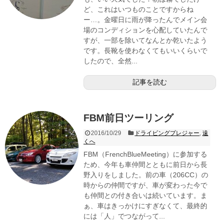
ど、これはいつものことですからね
ー…。金曜日に雨が降ったんでメイン会
場のコンディションを心配していたんで
すが、一部を除いてなんとか乾いたよう
です。長靴を使わなくてもいいくらいで
したので、全然...
記事を読む
FBM前日ツーリング
2016/10/29
ドライビングプレジャー
,
遠
くへ
FBM（FrenchBlueMeeting）に参加する
ため、今年も車仲間とともに前日から長
野入りをしました。前の車（206CC）の
時からの仲間ですが、車が変わった今で
も仲間との付き合いは続いています。ま
ぁ、車はきっかけにすぎなくて、最終的
には「人」でつながって...