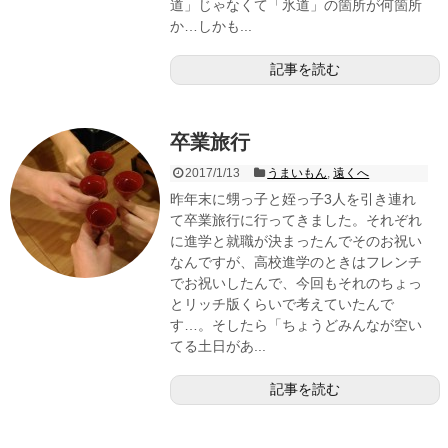
道」じゃなくて「氷道」の箇所が何箇所
か…しかも...
記事を読む
卒業旅行
2017/1/13
うまいもん
,
遠くへ
昨年末に甥っ子と姪っ子3人を引き連れ
て卒業旅行に行ってきました。それぞれ
に進学と就職が決まったんでそのお祝い
なんですが、高校進学のときはフレンチ
でお祝いしたんで、今回もそれのちょっ
とリッチ版くらいで考えていたんで
す…。そしたら「ちょうどみんなが空い
てる土日があ...
記事を読む