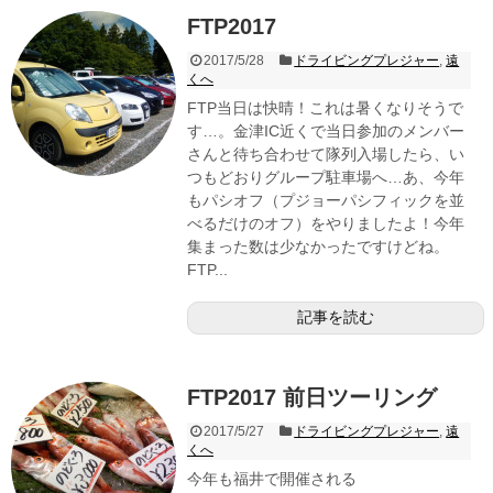
FTP2017
2017/5/28
ドライビングプレジャー
,
遠
くへ
FTP当日は快晴！これは暑くなりそうで
す…。金津IC近くで当日参加のメンバー
さんと待ち合わせて隊列入場したら、い
つもどおりグループ駐車場へ…あ、今年
もパシオフ（プジョーパシフィックを並
べるだけのオフ）をやりましたよ！今年
集まった数は少なかったですけどね。
FTP...
記事を読む
FTP2017 前日ツーリング
2017/5/27
ドライビングプレジャー
,
遠
くへ
今年も福井で開催される