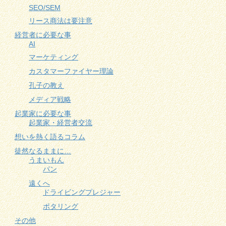
SEO/SEM
リース商法は要注意
経営者に必要な事
AI
マーケティング
カスタマーファイヤー理論
孔子の教え
メディア戦略
起業家に必要な事
起業家・経営者交流
想いを熱く語るコラム
徒然なるままに…
うまいもん
パン
遠くへ
ドライビングプレジャー
ポタリング
その他