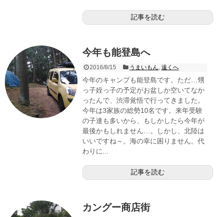
記事を読む
今年も能登島へ
2016/8/15
うまいもん
,
遠くへ
今年のキャンプも能登島です。ただ…甥
っ子姪っ子の予定がお盆しか空いてなか
ったんで、渋滞覚悟で行ってきました。
今年は3家族の総勢10名です。来年受験
の子達も多いから、もしかしたら今年が
最後かもしれません…。しかし、北陸は
いいですね～。海の幸に困りません。代
わりに...
記事を読む
カングー商店街