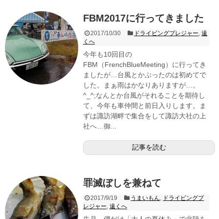
FBM2017に行ってきました
2017/10/30
ドライビングプレジャー
,
遠
くへ
今年も10回目の
FBM（FrenchBlueMeeting）に行ってき
ましたが…台風とかぶったのは初めてで
した。まぁ雨はかなりありますが…。
^_^;なんとか台風がそれることを期待し
て、今年も車仲間と前日入りします。ま
ずは諏訪湖畔で集合をして諏訪大社の上
社へ…御...
記事を読む
罪滅ぼしを兼ねて
2017/9/19
うまいもん
,
ドライビングプ
レジャー
,
遠くへ
先月、僕だけ「大人の夏休み」で北陸を