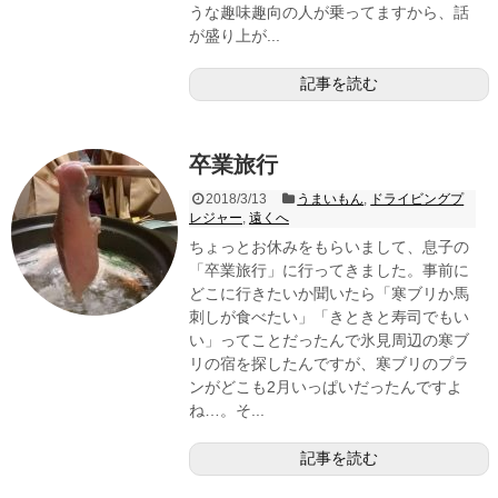
うな趣味趣向の人が乗ってますから、話
が盛り上が...
記事を読む
卒業旅行
2018/3/13
うまいもん
,
ドライビングプ
レジャー
,
遠くへ
ちょっとお休みをもらいまして、息子の
「卒業旅行」に行ってきました。事前に
どこに行きたいか聞いたら「寒ブリか馬
刺しが食べたい」「きときと寿司でもい
い」ってことだったんで氷見周辺の寒ブ
リの宿を探したんですが、寒ブリのプラ
ンがどこも2月いっぱいだったんですよ
ね…。そ...
記事を読む