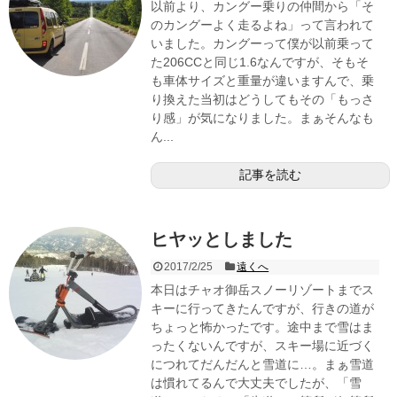
以前より、カングー乗りの仲間から「そ
のカングーよく走るよね」って言われて
いました。カングーって僕が以前乗って
た206CCと同じ1.6なんですが、そもそ
も車体サイズと重量が違いますんで、乗
り換えた当初はどうしてもその「もっさ
り感」が気になりました。まぁそんなも
ん...
記事を読む
ヒヤッとしました
2017/2/25
遠くへ
本日はチャオ御岳スノーリゾートまでス
キーに行ってきたんですが、行きの道が
ちょっと怖かったです。途中まで雪はま
ったくないんですが、スキー場に近づく
につれてだんだんと雪道に…。まぁ雪道
は慣れてるんで大丈夫でしたが、「雪