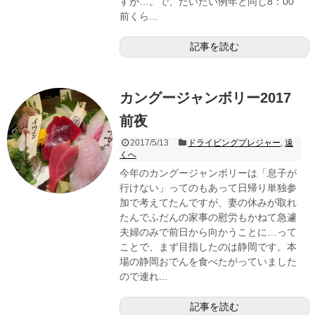
すが…。で、だいたい例年と同じ8：00
前くら...
記事を読む
カングージャンボリー2017
前夜
2017/5/13
ドライビングプレジャー
,
遠
くへ
今年のカングージャンボリーは「息子が
行けない」ってのもあって日帰り単独参
加で考えてたんですが、妻の休みが取れ
たんでふだんの家事の慰労もかねて急遽
夫婦のみで前日から向かうことに…って
ことで、まず目指したのは静岡です。本
場の静岡おでんを食べたがっていました
ので連れ...
記事を読む