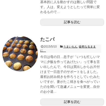
基本的に人を動かすのは難しい問題で
す。人は、変えようとしたって簡単に変
わるもので...
記事を読む
たこパ
2015/5/10
うまいもん
,
徒然なるまま
に…
今日は母の日…息子が「いつも忙しいマ
マに夕飯を作ってあげたい」って事を言
い出したんで、今日は買出しからお片付
けまで一日息子のサポートをしました。
最初お好み焼きを作ろうとしていたみた
いですが、妻がたこ焼きを食べがってい
たのを聞いて急遽メニューを変更…自分
のお小遣...
記事を読む