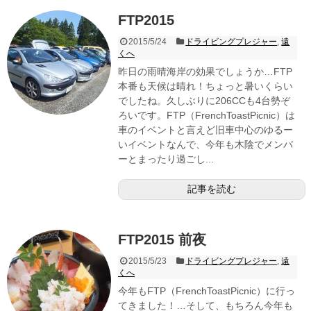
FTP2015
2015/5/24
ドライビングプレジャー
,
遠
くへ
昨日の雨晴海岸の効果でしょうか…FTP
本番も天候は晴れ！ちょっと暑いくらい
でしたね。久しぶりに206CCも4台勢ぞ
ろいです。FTP（FrenchToastPicnic）は
車のイベントと言えど旧車中心のゆるー
いイベントなんで、今年も木陰でメンバ
ーとまったり過ごし...
記事を読む
FTP2015 前夜
2015/5/23
ドライビングプレジャー
,
遠
くへ
今年もFTP（FrenchToastPicnic）に行っ
てきました！…そして、もちろん今年も