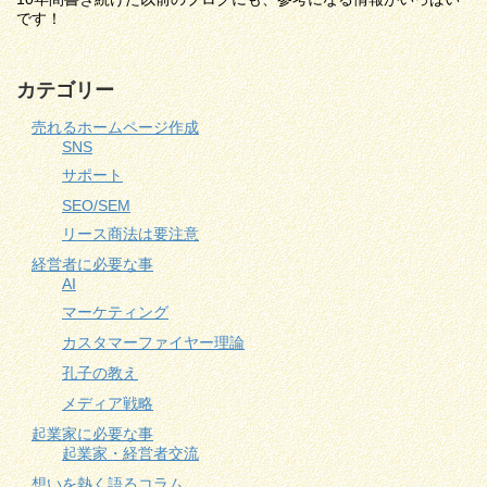
です！
カテゴリー
売れるホームページ作成
SNS
サポート
SEO/SEM
リース商法は要注意
経営者に必要な事
AI
マーケティング
カスタマーファイヤー理論
孔子の教え
メディア戦略
起業家に必要な事
起業家・経営者交流
想いを熱く語るコラム