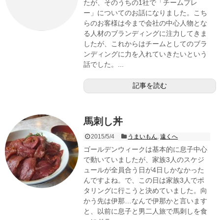
たが、そのうちの1社で「チームプレ
ー」についてのお話になりました。こち
らのお客様は今まで会社の中心人物とな
る人材のブランディングに注力してきま
したが、これからはチームとしてのブラ
ンディングに力を入れていきたいという
話でした。...
記事を読む
馬刺し丼
2015/5/4
うまいもん
,
遠くへ
ゴールデンウィークは基本的に息子中心
で動いていましたが、家族3人のスケジ
ュールが全員合う日が4日しかなかった
んですよね。で、この日は家族3人でポ
タリングに行こうと決めていました。向
かう先は伊那…なんで伊那かと言います
と、以前に息子と男二人旅で馬刺しを食