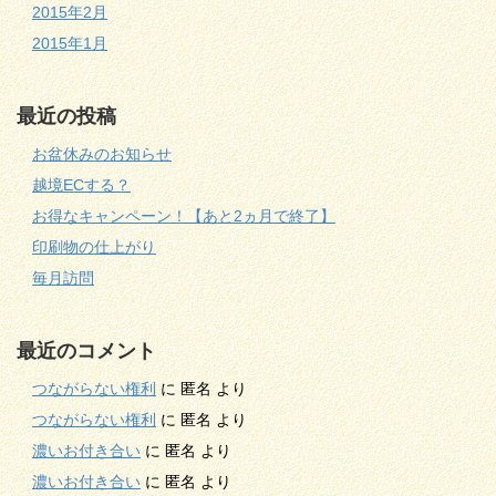
2015年2月
2015年1月
最近の投稿
お盆休みのお知らせ
越境ECする？
お得なキャンペーン！【あと2ヵ月で終了】
印刷物の仕上がり
毎月訪問
最近のコメント
つながらない権利
に
匿名
より
つながらない権利
に
匿名
より
濃いお付き合い
に
匿名
より
濃いお付き合い
に
匿名
より