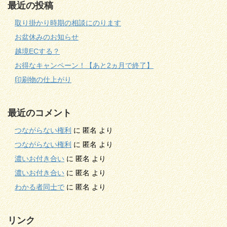
最近の投稿
取り掛かり時期の相談にのります
お盆休みのお知らせ
越境ECする？
お得なキャンペーン！【あと2ヵ月で終了】
印刷物の仕上がり
最近のコメント
つながらない権利
に
匿名
より
つながらない権利
に
匿名
より
濃いお付き合い
に
匿名
より
濃いお付き合い
に
匿名
より
わかる者同士で
に
匿名
より
リンク