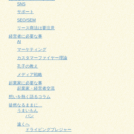
SNS
サポート
SEO/SEM
リース商法は要注意
経営者に必要な事
AI
マーケティング
カスタマーファイヤー理論
孔子の教え
メディア戦略
起業家に必要な事
起業家・経営者交流
想いを熱く語るコラム
徒然なるままに…
うまいもん
パン
遠くへ
ドライビングプレジャー