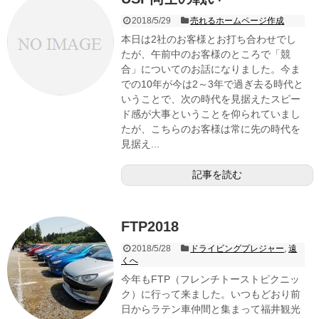
2018/5/29
売れるホームページ作成
本日は2社のお客様とお打ち合わせでし
たが、午前中のお客様のところで「競
合」についてのお話になりました。今ま
での10年が今は2～3年で過ぎ去る時代と
いうことで、次の時代を見据えたスピー
ド感が大事ということを仰られていまし
たが、こちらのお客様は常に先の時代を
見据え...
記事を読む
FTP2018
2018/5/28
ドライビングプレジャー
,
遠
くへ
今年もFTP（フレンチトーストピクニッ
ク）に行って来ました。いつもどおり前
日からラテン車仲間と集まって福井観光