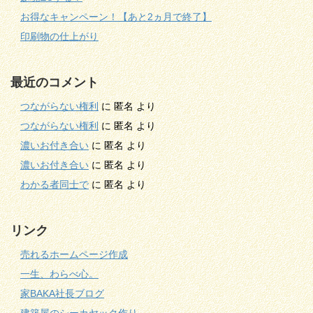
お得なキャンペーン！【あと2ヵ月で終了】
印刷物の仕上がり
最近のコメント
つながらない権利
に
匿名
より
つながらない権利
に
匿名
より
濃いお付き合い
に
匿名
より
濃いお付き合い
に
匿名
より
わかる者同士で
に
匿名
より
リンク
売れるホームページ作成
一生、わらべ心。
家BAKA社長ブログ
建築屋のシーカヤック作り