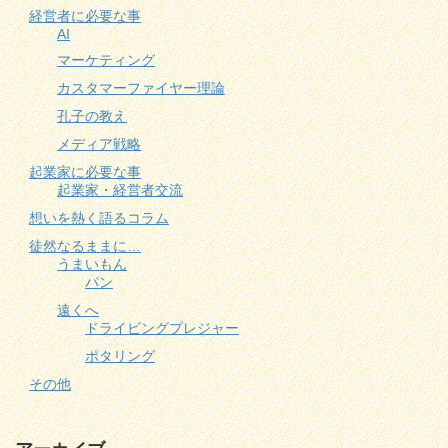
経営者に必要な事
AI
マーケティング
カスタマーファイヤー理論
孔子の教え
メディア戦略
起業家に必要な事
起業家・経営者交流
想いを熱く語るコラム
徒然なるままに…
うまいもん
パン
遠くへ
ドライビングプレジャー
ポタリング
その他