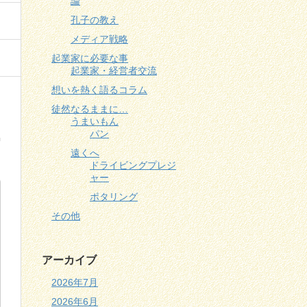
論
孔子の教え
メディア戦略
起業家に必要な事
起業家・経営者交流
想いを熱く語るコラム
徒然なるままに…
うまいもん
パン
遠くへ
ドライビングプレジ
ャー
ポタリング
その他
アーカイブ
2026年7月
2026年6月