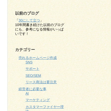
以前のブログ
「
30にして立つ
」
10年間書き続けた以前のブログ
にも、参考になる情報がいっぱ
いです！
カテゴリー
売れるホームページ作成
SNS
サポート
SEO/SEM
リース商法は要注意
経営者に必要な事
AI
マーケティング
カスタマーファイヤー理