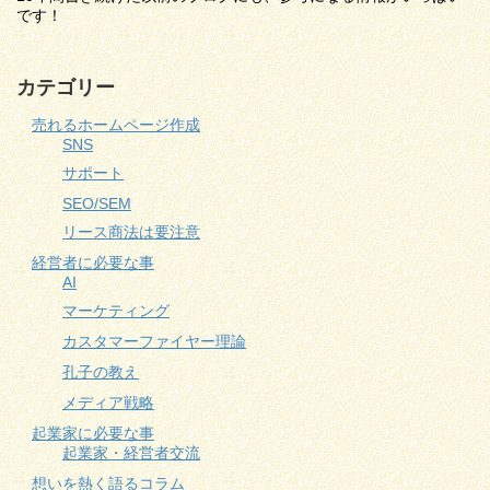
です！
カテゴリー
売れるホームページ作成
SNS
サポート
SEO/SEM
リース商法は要注意
経営者に必要な事
AI
マーケティング
カスタマーファイヤー理論
孔子の教え
メディア戦略
起業家に必要な事
起業家・経営者交流
想いを熱く語るコラム