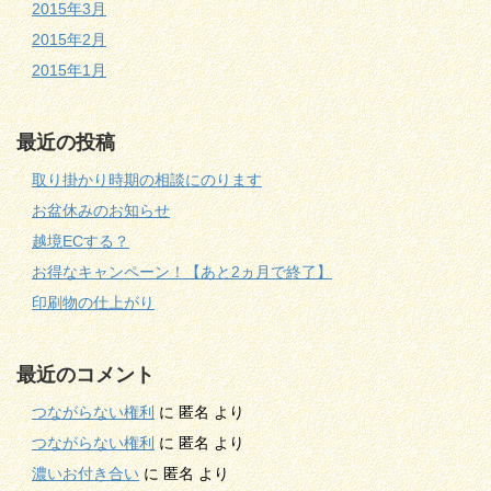
2015年3月
2015年2月
2015年1月
最近の投稿
取り掛かり時期の相談にのります
お盆休みのお知らせ
越境ECする？
お得なキャンペーン！【あと2ヵ月で終了】
印刷物の仕上がり
最近のコメント
つながらない権利
に
匿名
より
つながらない権利
に
匿名
より
濃いお付き合い
に
匿名
より