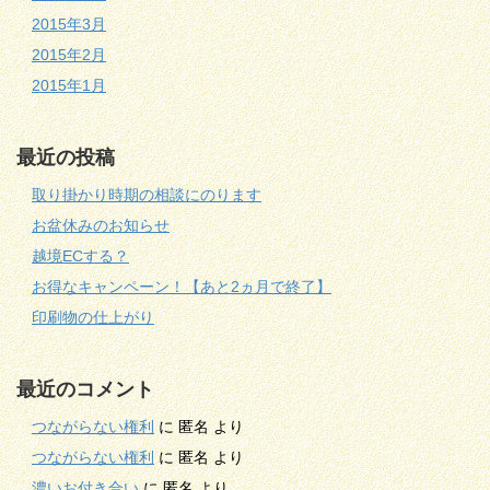
2015年3月
2015年2月
2015年1月
最近の投稿
取り掛かり時期の相談にのります
お盆休みのお知らせ
越境ECする？
お得なキャンペーン！【あと2ヵ月で終了】
印刷物の仕上がり
最近のコメント
つながらない権利
に
匿名
より
つながらない権利
に
匿名
より
濃いお付き合い
に
匿名
より