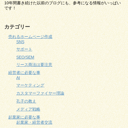
10年間書き続けた以前のブログにも、参考になる情報がいっぱい
です！
カテゴリー
売れるホームページ作成
SNS
サポート
SEO/SEM
リース商法は要注意
経営者に必要な事
AI
マーケティング
カスタマーファイヤー理論
孔子の教え
メディア戦略
起業家に必要な事
起業家・経営者交流