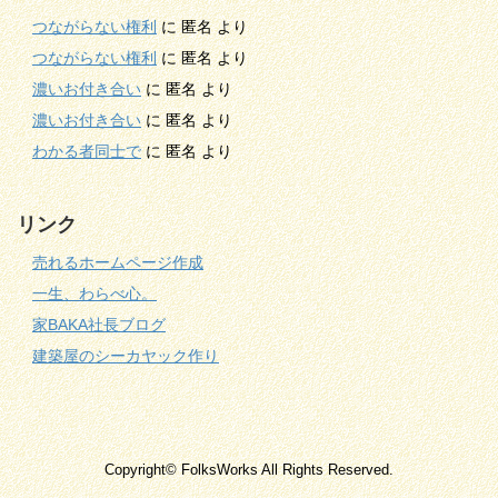
つながらない権利
に
匿名
より
つながらない権利
に
匿名
より
濃いお付き合い
に
匿名
より
濃いお付き合い
に
匿名
より
わかる者同士で
に
匿名
より
リンク
売れるホームページ作成
一生、わらべ心。
家BAKA社長ブログ
建築屋のシーカヤック作り
Copyright© FolksWorks All Rights Reserved.