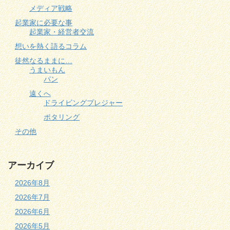
メディア戦略
起業家に必要な事
起業家・経営者交流
想いを熱く語るコラム
徒然なるままに…
うまいもん
パン
遠くへ
ドライビングプレジャー
ポタリング
その他
アーカイブ
2026年8月
2026年7月
2026年6月
2026年5月