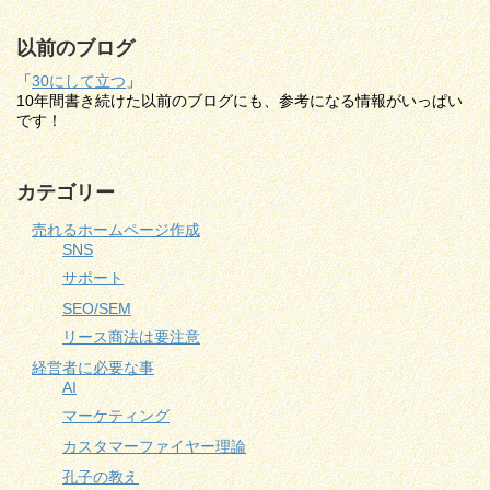
以前のブログ
「
30にして立つ
」
10年間書き続けた以前のブログにも、参考になる情報がいっぱい
です！
カテゴリー
売れるホームページ作成
SNS
サポート
SEO/SEM
リース商法は要注意
経営者に必要な事
AI
マーケティング
カスタマーファイヤー理論
孔子の教え